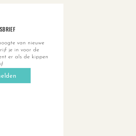
SBRIEF
 hoogte van nieuwe
ijf je in voor de
ent er als de kippen
ij!
elden