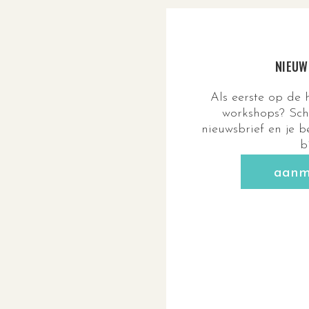
NIEUW
Als eerste op de
workshops? Schr
nieuwsbrief en je b
b
aanm