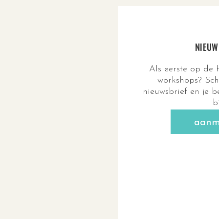
NIEUW
Als eerste op de
workshops? Schr
nieuwsbrief en je b
b
aanm