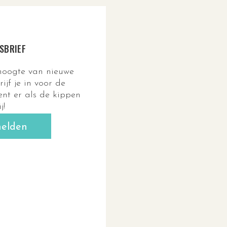
SBRIEF
 hoogte van nieuwe
ijf je in voor de
ent er als de kippen
ij!
elden